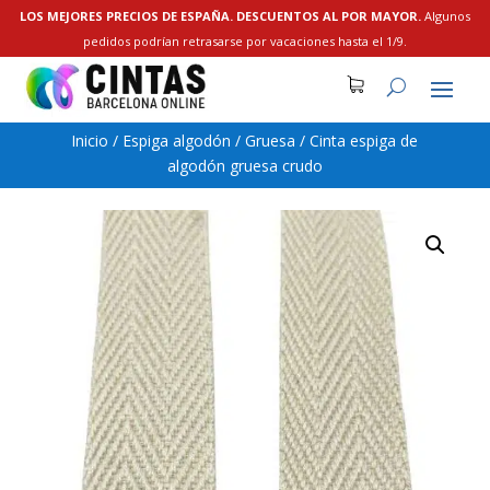
LOS MEJORES PRECIOS DE ESPAÑA. DESCUENTOS AL POR MAYOR.
Algunos
pedidos podrían retrasarse por vacaciones hasta el 1/9.
Inicio
/
Espiga algodón
/
Gruesa
/
Cinta espiga de
algodón gruesa crudo