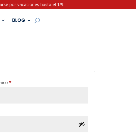
rse por vacaciones hasta el 1/9.
BLOG
ónico
*