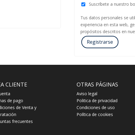
Suscríbete a nuestro bo
Tus datos personales se uti
experiencia en esta web, ge
propósitos descritos en nu
Registrarse
A CLIENTE
OTRAS PÁGINAS
uenta
Aviso legal
mas de pago
Politica de privacidad
iciones de Venta y
Condiciones de uso
ratación
Política de cookies
untas frecuentes