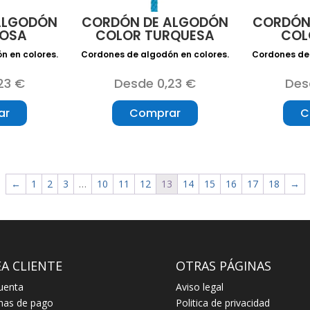
ALGODÓN
CORDÓN DE ALGODÓN
CORDÓN
ROSA
COLOR TURQUESA
COL
n en colores.
Cordones de algodón en colores.
Cordones de 
23 €
Desde 0,23 €
Des
ar
Comprar
C
←
1
2
3
…
10
11
12
13
14
15
16
17
18
→
A CLIENTE
OTRAS PÁGINAS
uenta
Aviso legal
mas de pago
Politica de privacidad