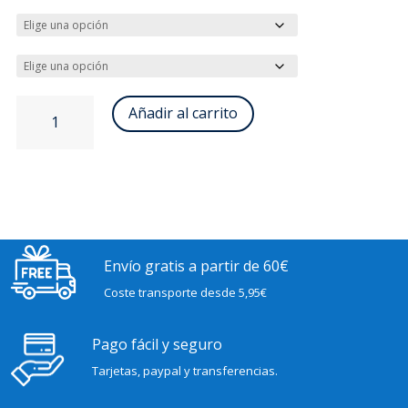
Trencilla
Añadir al carrito
elástica
blanca
cantidad
Envío gratis a partir de 60€
Coste transporte desde 5,95€
Pago fácil y seguro
Tarjetas, paypal y transferencias.