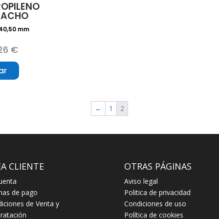
ROPILENO
STACHO
,40,50 mm
26 €
ar
←
1
2
A CLIENTE
OTRAS PÁGINAS
uenta
Aviso legal
mas de pago
Politica de privacidad
iciones de Venta y
Condiciones de uso
ratación
Política de cookies